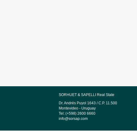
SORHUET & SAPELLI Real State
Dr. Andrés Puyol 1643 / C.P. 11.500
Montevideo - Uruguay
Tel: (+598) 2600 6660
info@sorsap.com